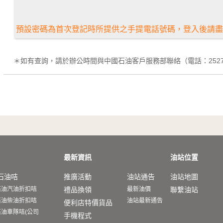
預設密碼為首次登記時所提供之手提電話號碼，登入後請盡
＊如有查詢，請於辦公時間與中國石油客戶服務部聯絡（電話：25278
最新資訊
油站位置
石油咭
推廣活動
油站通告
油站地圖
石油汽油折扣咭
禮品換領
最新油價
聯繫油站
石油柴油折扣咭
油站最新通告
便利店特價貨品
油車隊咭(公司
手機程式