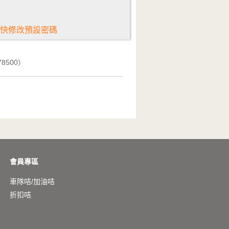
快修改預設密碼
500）
會員專區
車隊咭/加油咭
折扣咭