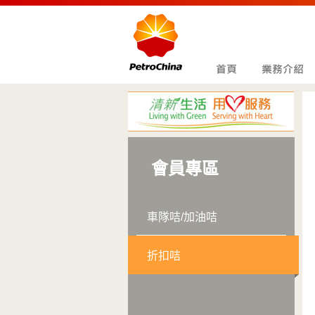
會員專區
車隊咭/加油咭
折扣咭