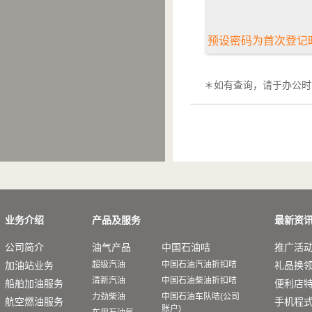
预设密码为首次登记
＊如有查询，请于办公时间
业务介绍
产品及服务
最新资
公司简介
油气产品
中国石油咭
推广活
加油站业务
超级汽油
中国石油汽油折扣咭
礼品换
清新汽油
中国石油柴油折扣咭
船舶加油服务
便利店
力劲柴油
中国石油车队咭(公司
航空燃油服务
手机程
账户)