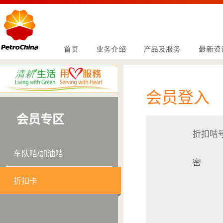
会员登入
会员专区
折扣咭
车队咭/加油咭
密 
折扣卡