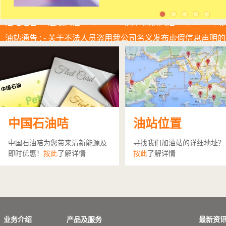
油站通告 :
- 超级汽油HK$34.47/公升，清新汽油HK$32.67/
油站通告 :
- 关于不法人员盗用我公司名义发布虚假信息声明
油站通告
中国石油咭
油站位置
近日发现有不法分子冒用我司的身份或冒充我司的工作人员在
WeChat等社交平台发布虚假投资及营销消息。并设立虚假
中国石油咭为您带来清新能源及
寻找我们加油站的详细地址？
https://uur.todfjfnas.cc/home
即时优惠！
按此
了解详情
按此
了解详情
对此，我司声明如下：如果您收到任何声称是中国石油或
务必谨慎行事。虚假信息常常涉及虚假网站、虚假应用程
应用程序，并输入个人信息后进行购买加油卡，在此期间
证件。中国石油唯一官方网站为
https://www.petrochinain
上事件，并已向警方举报。我司亦保留对涉及各方采取法
以上渠道提供个人信息和资料或进行任何交易，应立即致电警方：
业务介绍
产品及服务
最新资