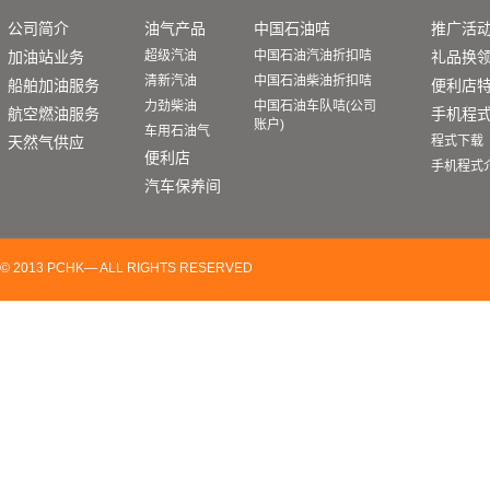
公司简介
油气产品
中国石油咭
推广活
最新油价
加油站业务
超级汽油
中国石油汽油折扣咭
礼品换
清新汽油
中国石油柴油折扣咭
船舶加油服务
由2026年7
月27日
便利店
起，
力劲柴油
中国石油车队咭(公司
价：
航空燃油服务
手机程
账户)
车用石油气
零
天然气供应
程式下载
产品
便利店
（港
手机程式
汽车保养间
超级汽油
3
清新汽油
3
力劲柴油
3
© 2013 PCHK— ALL RIGHTS RESERVED
以上零售牌价或因个别
*
动，恕不作另行通知。
折扣咭积分查询
折扣咭会员可于中国石油香港网页启动会员账户后，通过
结余。成功启动后即可登入会员账户查询积分结余及过往
阁下亦可致电中国石油香港客户服务热线，2527 8500
结余，操作简单方便。详细步骤
请按此
。