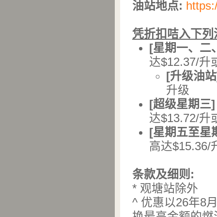
油站地点
:
https:
凭折扣咭入下列
[
星期一、二
达$12.37/
[
升级油站
升级
[
超级星期三
]
达$13.72/
[
星期五至星
高达$15.36
条款及细则
:
* 观塘站除外
^ 优惠以26年
换最高金额的燃