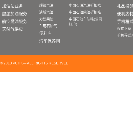
加油站业务
超级汽油
中国石油汽油折扣咭
礼品换
清新汽油
中国石油柴油折扣咭
船舶加油服务
便利店
力劲柴油
中国石油车队咭(公司
航空燃油服务
手机程
账户)
车用石油气
天然气供应
程式下载
便利店
手机程式
汽车保养间
© 2013 PCHK— ALL RIGHTS RESERVED