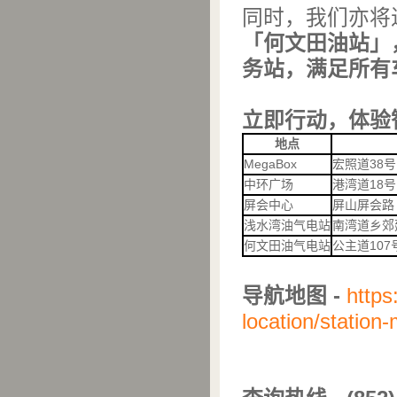
同时，我们亦将
「何文田油站」
务站，满足所有
立即行动，体验
地点
MegaBox
宏照道38号
中环广场
港湾道18号
屏会中心
屏山屏会路
浅水湾油气电站
南湾道乡郊
何文田油气电站
公主道10
导航地图
-
https
location/station