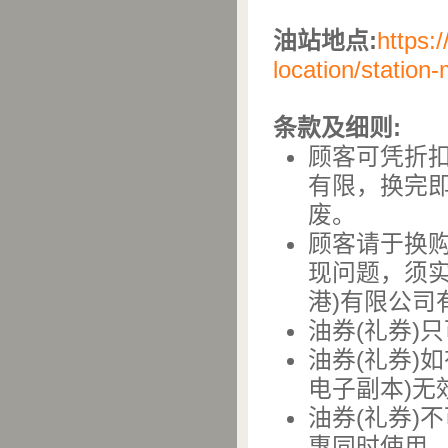
油站地点:
https:/
location/statio
条款及细则:
顾客可凭折扣
有限，换完即
废。
顾客请于换购
现问题，须
港)有限公司
油券(礼券)
油券(礼券)
电子副本)无
油券(礼券)
惠同时使用