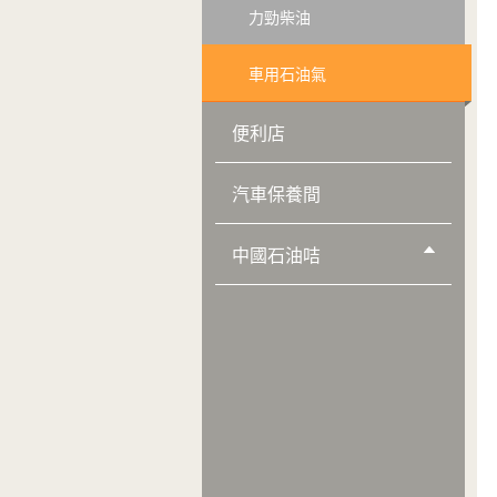
力勁柴油
車用石油氣
便利店
汽車保養間
中國石油咭