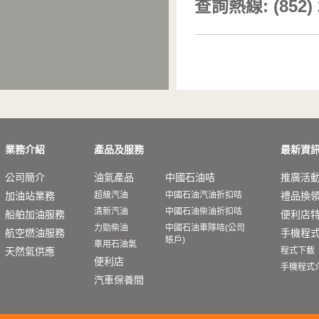
查詢熱線: (852) 
業務介紹
產品及服務
最新資
公司簡介
油氣產品
中國石油咭
推廣活
加油站業務
超級汽油
中國石油汽油折扣咭
禮品換
清新汽油
中國石油柴油折扣咭
船舶加油服務
便利店
力勁柴油
中國石油車隊咭(公司
航空燃油服務
手機程
賬戶)
車用石油氣
天然氣供應
程式下載
便利店
手機程式
汽車保養間