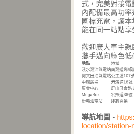
式，完美對接電
內配備最高功率達
國標充電，讓本
能在同一站點享
歡迎廣大車主親臨體
攜手邁向綠色低
地點
地址
淺水灣油氣電站
南灣道鄉郊
何文田油氣電站
公主道10
中環廣場
港灣道18號
屏會中心
屏山屏會路
MegaBox
宏照道38號
粉嶺油電站
即將開業
導航地圖 -
https
location/station