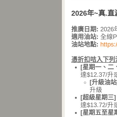
2026年~真.
推廣日期:
202
適用油站:
全線Pe
油站地點:
https:
憑折扣咭入下列汽
[
星期一、二
達$12.37/
[
升級油站]
升級
[
超級星期三]
達$13.72/
[
星期五至星