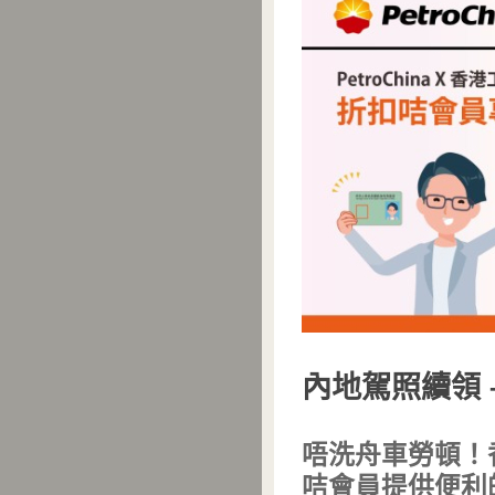
內地駕照續領 –
唔洗舟車勞頓！香
咭會員提供便利