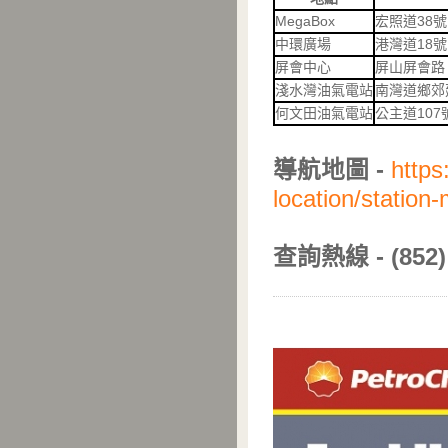
MegaBox
宏照道38號
中環廣場
港灣道18號
屏會中心
屏山屏會路
淺水灣油氣電站
南灣道鄉郊
何文田油氣電站
公主道10
導航地圖 -
https
location/station
查詢熱線 - (852) 