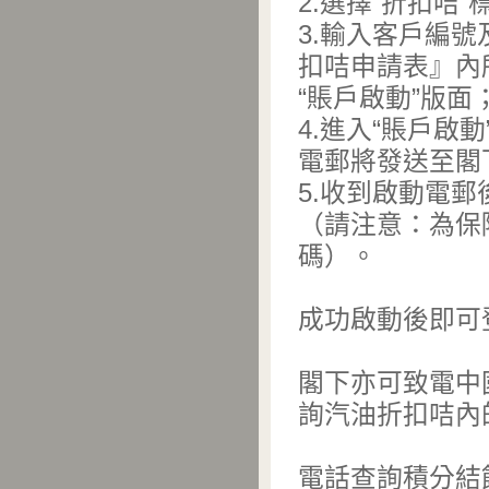
2.選擇“折扣咭”
3.輸入客戶編
扣咭申請表』內
“賬戶啟動”版面
4.進入“賬戶啟
電郵將發送至閣
5.收到啟動電
（請注意：為保
碼）。
成功啟動後即可
閣下亦可致電中國
詢汽油折扣咭內
電話查詢積分結