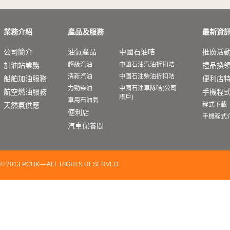
業務介紹
產品及服務
最新資
公司簡介
油氣產品
中國石油咭
推廣活
加油站業務
超級汽油
中國石油汽油折扣咭
禮品換
清新汽油
中國石油柴油折扣咭
船舶加油服務
便利店
力勁柴油
中國石油車隊咭(公司
航空燃油服務
手機程
賬戶)
車用石油氣
天然氣供應
程式下載
便利店
手機程式
汽車保養間
© 2013 PCHK— ALL RIGHTS RESERVED